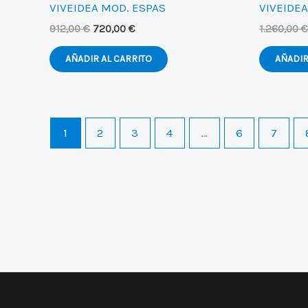
VIVEIDEA MOD. ESPAS
VIVEIDE
El
El
912,00
€
720,00
€
1.260,00
€
precio
precio
original
actual
AÑADIR AL CARRITO
AÑADIR
era:
es:
912,00 €.
720,00 €.
1
2
3
4
…
6
7