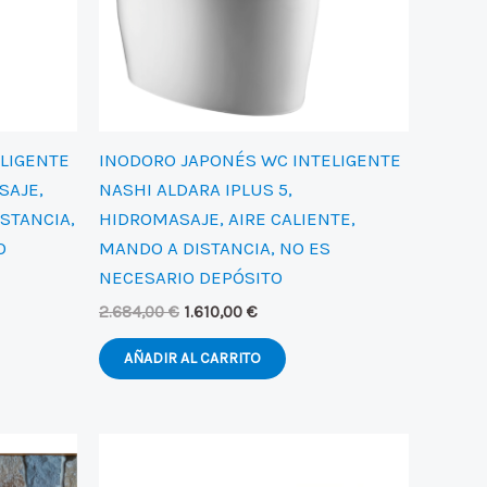
LIGENTE
INODORO JAPONÉS WC INTELIGENTE
SAJE,
NASHI ALDARA IPLUS 5,
ISTANCIA,
HIDROMASAJE, AIRE CALIENTE,
O
MANDO A DISTANCIA, NO ES
NECESARIO DEPÓSITO
El
El
2.684,00
€
1.610,00
€
precio
precio
original
actual
AÑADIR AL CARRITO
era:
es:
2.684,00 €.
1.610,00 €.