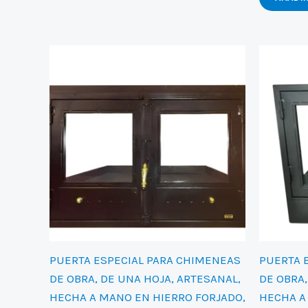
1.368,00 €.
995,00 €.
PUERTA ESPECIAL PARA CHIMENEAS
PUERTA 
DE OBRA, DE UNA HOJA, ARTESANAL,
DE OBRA,
HECHA A MANO EN HIERRO FORJADO,
HECHA A