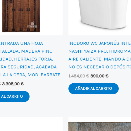
ENTRADA UNA HOJA
INODORO WC JAPONÉS INTE
 TALLADA, MADERA PINO
NASHI YAIZA PRO, HIDROMA
IDAD, HERRAJES FORJA,
AIRE CALIENTE, MANDO A D
RA SEGURIDAD, ACABADA
NO ES NECESARIO DEPÓSIT
 A LA CERA, MOD. BARBATE
El
El
1.484,00
€
890,00
€
precio
precio
El
El
€
3.395,00
€
original
actual
AÑADIR AL CARRITO
precio
precio
era:
es:
original
actual
 AL CARRITO
1.484,00 €.
890,00 €.
era:
es:
4.850,00 €.
3.395,00 €.