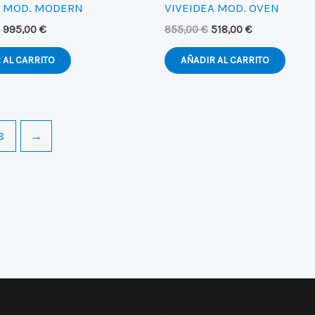
A MOD. MODERN
VIVEIDEA MOD. OVEN
El
El
El
El
995,00
€
855,00
€
518,00
€
precio
precio
precio
precio
original
actual
original
actual
 AL CARRITO
AÑADIR AL CARRITO
era:
es:
era:
es:
1.260,00 €.
995,00 €.
855,00 €.
518,00 €.
8
→