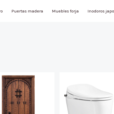
ro
Puertas madera
Muebles forja
Inodoros jap