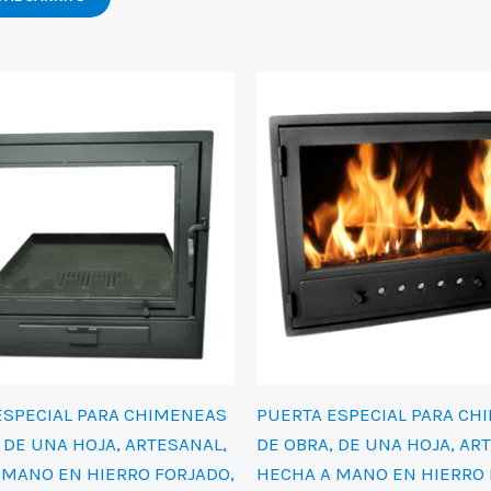
823,00 €.
765,00 €.
era:
es:
1.001,00 €.
720,00 €.
ESPECIAL PARA CHIMENEAS
PUERTA ESPECIAL PARA CH
 DE UNA HOJA, ARTESANAL,
DE OBRA, DE UNA HOJA, AR
 MANO EN HIERRO FORJADO,
HECHA A MANO EN HIERRO 