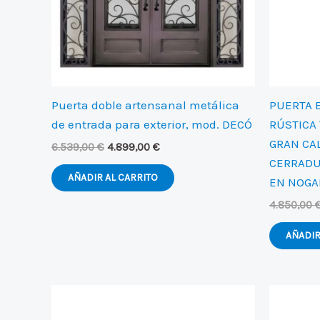
Puerta doble artensanal metálica
PUERTA 
de entrada para exterior, mod. DECÓ
RÚSTICA
GRAN CAL
El
El
6.539,00
€
4.899,00
€
precio
precio
CERRADU
original
actual
AÑADIR AL CARRITO
EN NOGAL
era:
es:
6.539,00 €.
4.899,00 €.
4.850,00
AÑADIR