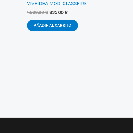
VIVEIDEA MOD. GLASSFIRE
El
El
1.583,00
€
835,00
€
precio
precio
original
actual
AÑADIR AL CARRITO
era:
es:
1.583,00 €.
835,00 €.